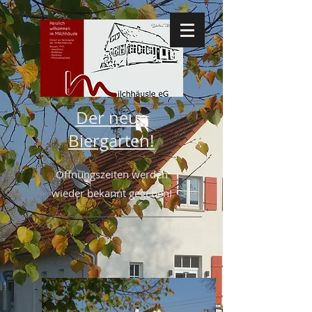
Der neue
Biergarten
!
Öffnungszeiten werden
wieder bekannt gegeben!